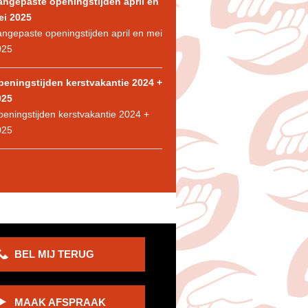
angepaste openingstijden april en
ei 2025
ngepaste openingstijden april en mei
025
peningstijden kerstvakantie 2024 +
025
eningstijden kerstvakantie 2024 +
025
er nieuws
BEL MIJ TERUG
MAAK AFSPRAAK