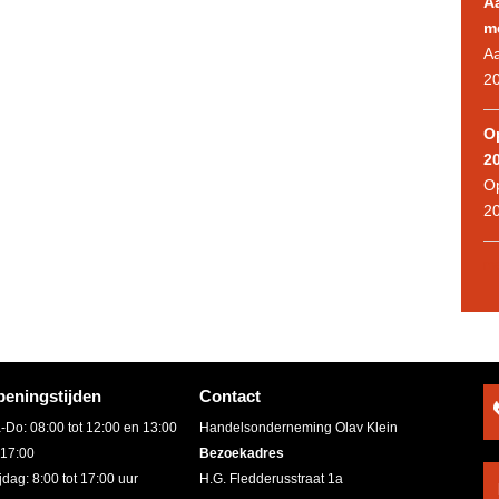
A
m
Aa
2
O
2
Op
2
me
eningstijden
Contact
-Do: 08:00 tot 12:00 en 13:00
Handelsonderneming Olav Klein
 17:00
Bezoekadres
jdag: 8:00 tot 17:00 uur
H.G. Fledderusstraat 1a