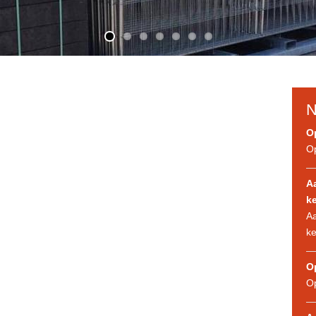
N
O
Op
A
ke
Aa
ke
O
O