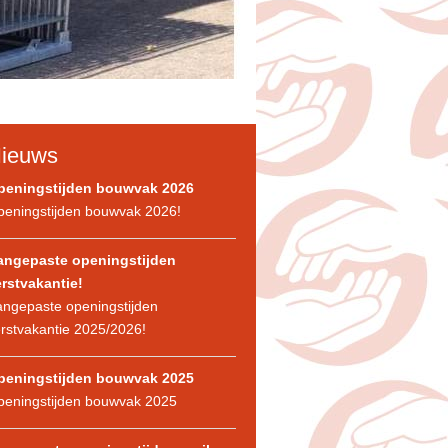
ieuws
peningstijden bouwvak 2026
eningstijden bouwvak 2026!
angepaste openingstijden
rstvakantie!
ngepaste openingstijden
rstvakantie 2025/2026!
peningstijden bouwvak 2025
peningstijden bouwvak 2025