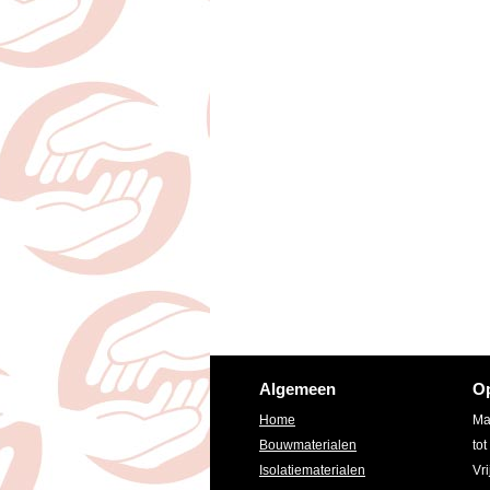
Algemeen
Op
Home
Ma
Bouwmaterialen
tot
Isolatiematerialen
Vri